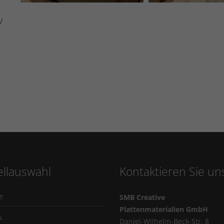
/
llauswahl
Kontaktieren Sie un
e
SMB Creative
Plattenmaterialien GmbH
s
Daniel-Wilhelm-Beck-Str. 8