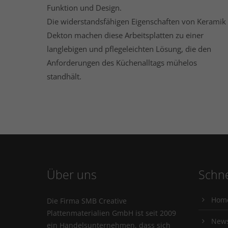
Funktion und Design.
Die widerstandsfähigen Eigenschaften von Keramik 
Dekton machen diese Arbeitsplatten zu einer
langlebigen und pflegeleichten Lösung, die den
Anforderungen des Küchenalltags mühelos
standhält.
Über uns
Schne
Hom
Die Firma SMB Creative
Plattenmaterialien GmbH ist seit 2009
New
ein Handelsunternehmen, dass sich