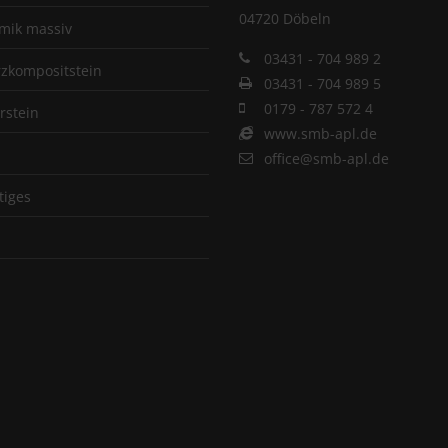
04720 Döbeln
mik massiv
03431 - 704 989 2
zkompositstein
03431 - 704 989 5
0179 - 787 572 4
rstein
www.smb-apl.de
office@smb-apl.de
tiges
p