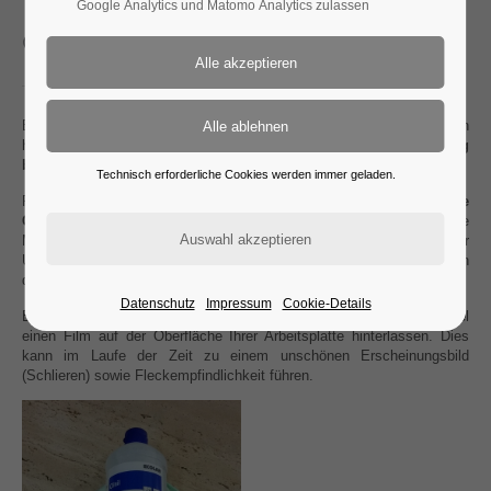
Google Analytics und Matomo Analytics zulassen
Glas - Pflegehinweise
ESG-Glasarbeitsplatten haben eine
hohe Resistenz
gegen
handelsübliche Säuren/Laugen und sind
kurzzeitig hitzebeständig
bis ca. 400°C.
Technisch erforderliche Cookies werden immer geladen.
Für die
Reinigung
von Glasplatten werden
normale
Glasreinigungsmittel
verwendet. Chemikalien oder stark ätzende
Materialien sind sofort mit Wasser zu entfernen. Sie könnten unter
Umständen die Glasoberfläche angreifen. Bei satinierten Oberflächen
dürfen keine silikonhaltigen Reiniger verwendet werden.
Datenschutz
Impressum
Cookie-Details
Bitte beachten Sie, dass alle schichtbildenden Mittel z.B. Spülmittel
einen Film auf der Oberfläche Ihrer Arbeitsplatte hinterlassen. Dies
kann im Laufe der Zeit zu einem unschönen Erscheinungsbild
(Schlieren) sowie Fleckempfindlichkeit führen.