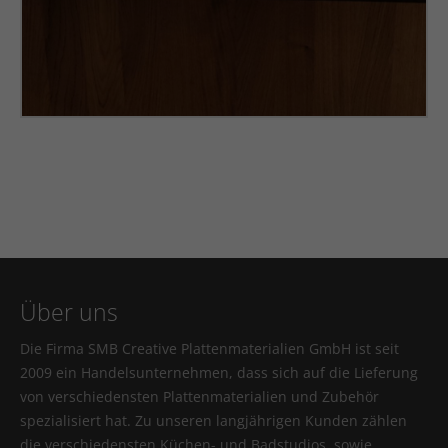
Über uns
Die Firma SMB Creative Plattenmaterialien GmbH ist seit
2009 ein Handelsunternehmen, dass sich auf die Lieferung
von verschiedensten Plattenmaterialien und Zubehör
spezialisiert hat. Zu unseren langjährigen Kunden zählen
die verschiedensten Küchen- und Badstudios, sowie