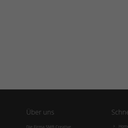
Über uns
Schne
Hom
Die Firma SMB Creative