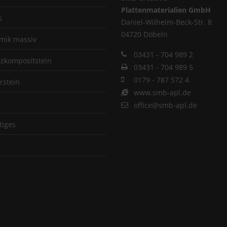
Plattenmaterialien GmbH
s
Daniel-Wilhelm-Beck-Str. 8
04720 Döbeln
mik massiv
03431 - 704 989 2
zkompositstein
03431 - 704 989 5
0179 - 787 572 4
rstein
www.smb-apl.de
office@smb-apl.de
tiges
p