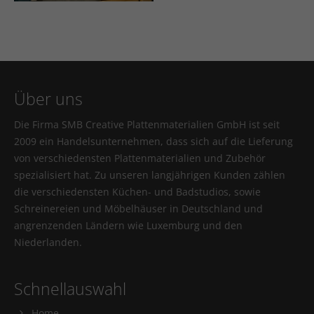
Über uns
Die Firma SMB Creative Plattenmaterialien GmbH ist seit
2009 ein Handelsunternehmen, dass sich auf die Lieferung
von verschiedensten Plattenmaterialien und Zubehör
spezialisiert hat. Zu unseren langjährigen Kunden zählen
die verschiedensten Küchen- und Badstudios, sowie
Schreinereien und Möbelhäuser in Deutschland und
angrenzenden Ländern wie Luxemburg und den
Niederlanden.
Schnellauswahl
Home