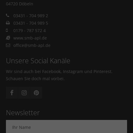
04720 Döbeln
03431 - 704 989 2
03431 - 704 989 5
0179 - 787 572 4
www.smb-apl.de
office@smb-apl.de
Unsere Social Kanäle
Wir sind auch bei Facebook, Instagram und Pinterest.
Schauen Sie doch mal vorbei.
Newsletter