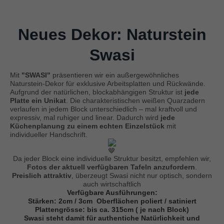
Neues Dekor: Naturstein
Swasi
Mit
"SWASI"
präsentieren wir ein außergewöhnliches
Naturstein-Dekor für exklusive Arbeitsplatten und Rückwände.
Aufgrund der natürlichen, blockabhängigen Struktur ist
jede
Platte ein Unikat
. Die charakteristischen weißen Quarzadern
verlaufen in jedem Block unterschiedlich – mal kraftvoll und
expressiv, mal ruhiger und linear. Dadurch wird
jede
Küchenplanung zu einem echten Einzelstück
mit
individueller Handschrift.
Da jeder Block eine individuelle Struktur besitzt, empfehlen wir,
Fotos der aktuell verfügbaren Tafeln anzufordern
.
Preislich attraktiv
, überzeugt Swasi nicht nur optisch, sondern
auch wirtschaftlich
Verfügbare Ausführungen:
Stärken: 2cm / 3cm Oberflächen poliert / satiniert
Plattengrösse: bis ca. 315cm ( je nach Block)
Swasi steht damit für authentiche Natürlichkeit und