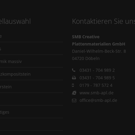
llauswahl
Kontaktieren Sie un
e
SMB Creative
Plattenmaterialien GmbH
s
Daniel-Wilhelm-Beck-Str. 8
04720 Döbeln
mik massiv
03431 - 704 989 2
zkompositstein
03431 - 704 989 5
0179 - 787 572 4
rstein
www.smb-apl.de
office@smb-apl.de
tiges
p